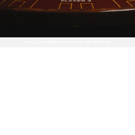
Live Casino V9Win tương tác trực tiếp với Dealer
n hiện đại, hình ảnh sắc nét
hệ phát sóng HD:
Mang đến hình ảnh rõ nét và mượt mà, không giật 
hích đa nền tảng:
Bạn có thể chơi Live Casino V9Win trên máy tính, đ
 tính bảng mà không gặp bất kỳ trở ngại nào.
hân thiện:
Các nút bấm và tùy chọn được bố trí thông minh, giúp ngườ
o tác.
ả thưởng minh bạch, hấp dẫn
trò chơi tại Live Casino V9Win đều có tỷ lệ trả thưởng cạnh tranh và mi
ời chơi nhận được giá trị xứng đáng với số tiền đặt cược.