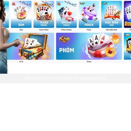
Kho game live casino V9win đa dạng phong phú
ãi dành riêng cho Live Casino
nạp tiền lần đầu:
Nhận ngay
100% giá trị nạp
.
ền hàng tuần:
Hoàn lại từ
5% – 10%
tổng số tiền cược thua.
trình VIP:
Thành viên VIP nhận được các ưu đãi đặc biệt khi tham gia