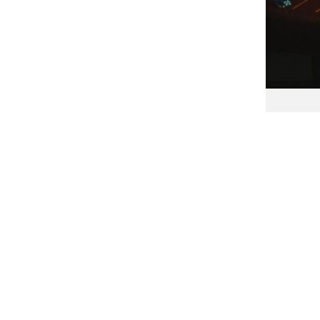
Giao diệ
Công ng
Tương t
hoặc máy
Bố cục t
dàng tha
Tỷ lệ tr
Tất cả các 
đảm bảo ngư