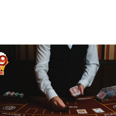
ệm chơi trực tiếp với dealer thật
chuyên nghiệp:
Tất cả các dealer tại V9Win đều được đào tạo bài bản
í chuyên nghiệp và thân thiện.
c trực tiếp:
Người chơi có thể giao tiếp với dealer và các người chơi 
g qua tính năng chat, tạo cảm giác như đang tham gia một sòng bài th