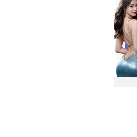
Khuyến m
Thưởng 
Hoàn ti
Chương 
Casino.