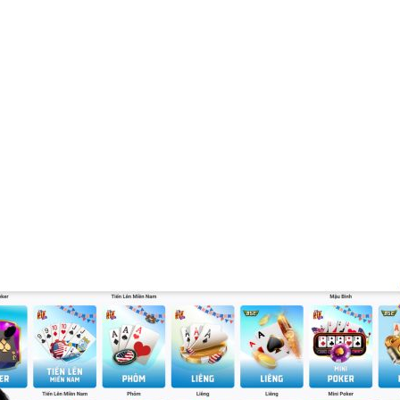
 casino đa dạng, phù hợp mọi sở thích
 V9Win cung cấp đầy đủ các trò chơi phổ biến, đáp ứng nhu cầu của m
:
Trò chơi so bài hấp dẫn với nhiều lựa chọn đặt cược.
:
Xoay bánh xe may mắn và đặt cược vào con số yêu thích.
k:
Thử thách kỹ năng với mục tiêu đạt tổng điểm gần 21 nhất để chiến
ài Xỉu):
Dự đoán tổng điểm của ba viên xí ngầu, phù hợp cho cả người
ủ.
 hợp chiến thuật và sự tinh tế để đánh bại các đối thủ.